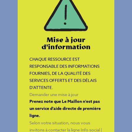
Mise à jour
d'information
CHAQUE RESSOURCE EST
RESPONSABLE DES INFORMATIONS
FOURNIES, DE LA QUALITÉ DES
SERVICES OFFERTS ET DES DÉLAIS
D’ATTENTE.
Demander une mise à jour
Prenez note que Le Maillon n’est pas
un service d’aide directe de première
ligne.
Selon votre situation, nous vous
invitons à contacter la ligne
Info social |