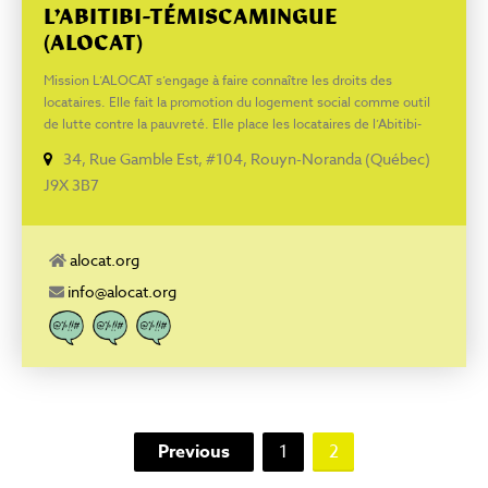
L’ABITIBI-TÉMISCAMINGUE
(ALOCAT)
Mission L’ALOCAT s’engage à faire connaître les droits des
locataires. Elle fait la promotion du logement social comme outil
de lutte contre la pauvreté. Elle place les locataires de l’Abitibi-
Témiscamingue au cœur de l’action. L’ALOCAT utilise une
34, Rue Gamble Est, #104, Rouyn-Noranda (Québec)
approche d’éducation populaire et de défense collective des
J9X 3B7
droits.
alocat.org
info@alocat.org
Previous
1
2