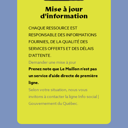
Mise à jour
d'information
CHAQUE RESSOURCE EST
RESPONSABLE DES INFORMATIONS
FOURNIES, DE LA QUALITÉ DES
SERVICES OFFERTS ET DES DÉLAIS
D’ATTENTE.
Demander une mise à jour
Prenez note que Le Maillon n’est pas
un service d’aide directe de première
ligne.
Selon votre situation, nous vous
invitons à contacter la ligne
Info social |
Gouvernement du Québec
.