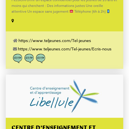
moins qui cherchent : Des informations justes Une oreille
attentive Un espace sans jugement
Téléphone (6h à 2h)‍‍
Texto (8h à 22h30)‍
Ch@t (8h à 22h30)‍
Courriel (délai de 72h)
Facebook : www.facebook.com/FondationTeljeunes YouTube
: https://www.youtube.com/channel/UCSfHD1TDYRSLYS8fEnMk69Q/vi
https://www.teljeunes.com/Tel-jeunes
https://www.teljeunes.com/Tel-jeunes/Ecris-nous
CENTRE D’ENSEIGNEMENT ET