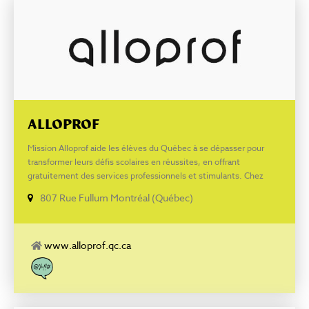
ALLOPROF
Mission Alloprof aide les élèves du Québec à se dépasser pour
transformer leurs défis scolaires en réussites, en offrant
gratuitement des services professionnels et stimulants. Chez
Alloprof, nos actionnaires sont les jeunes du Québec, nos
807 Rue Fullum Montréal (Québec)
dividendes versés sont le cumul de leurs réussites! Notre mission
est d’offrir gratuitement aux élèves, aux parents et aux
enseignants des services professionnels, des outils et des
ressources numériques qu’ils affectionnent, afin de les appuyer
www.alloprof.qc.ca
tout au long du parcours scolaire. Découvrez Alloprof! À l’image du
service 811 en santé, Alloprof Parents permet aux parents de
poser leurs questions à des professionnels tels que des
orthopédagogues du lundi au jeudi de 17 h à 20 h, par téléphone