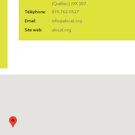
(Québec) J9X 3B7
Téléphone:
819-762-0527
Email:
info@alocat.org
Site web:
alocat.org