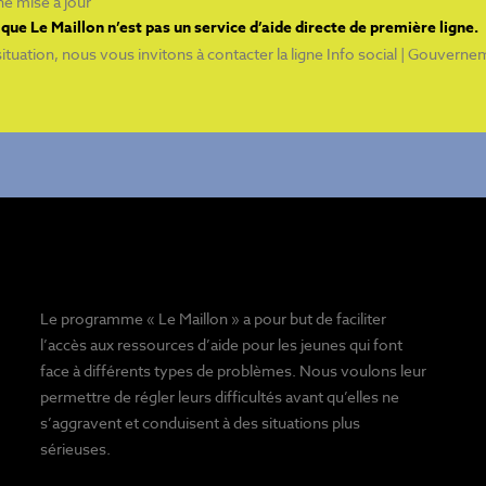
e mise à jour
que Le Maillon n’est pas un service d’aide directe de première ligne.
ituation, nous vous invitons à contacter la ligne
Info social | Gouvern
Le programme « Le Maillon » a pour but de faciliter
l’accès aux ressources d’aide pour les jeunes qui font
face à différents types de problèmes. Nous voulons leur
permettre de régler leurs difficultés avant qu’elles ne
s’aggravent et conduisent à des situations plus
sérieuses.