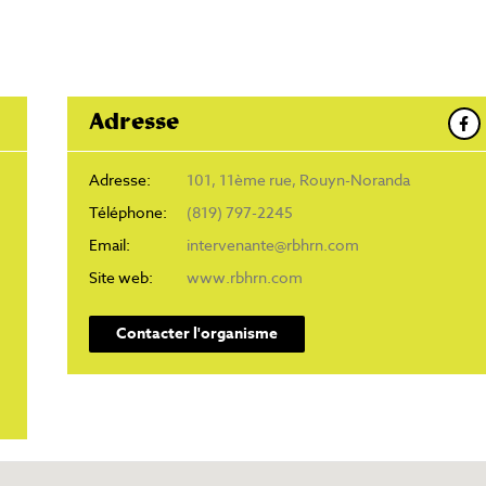
Adresse
Adresse:
101, 11ème rue, Rouyn-Noranda
Téléphone:
(819) 797-2245
Email:
intervenante@rbhrn.com
Site web:
www.rbhrn.com
Contacter l'organisme