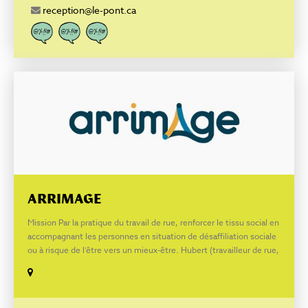
que des repas).
reception@le-pont.ca
ARRIMAGE
Mission Par la pratique du travail de rue, renforcer le tissu social en
accompagnant les personnes en situation de désaffiliation sociale
ou à risque de l’être vers un mieux-être. Hubert (travailleur de rue,
Rouyn-Noranda) 819-277-4775 Benoît (travailleur de rue, Rouyn-
Noranda) 819-277-0836 Mario (travailleur de rue, Val-d’Or) 873-
991-3808 Facebook : facebook.com/arrimagejeunesse Pour joindre
les TR par messenger : BENOIT-TR ARRIMAGE HUBERT-TR