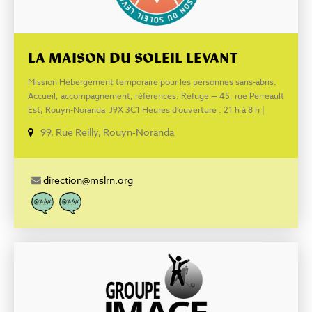
LA MAISON DU SOLEIL LEVANT
Mission Hébergement temporaire pour les personnes sans-abris.
Accueil, accompagnement, références. Refuge — 45, rue Perreault
Est, Rouyn-Noranda J9X 3C1 Heures d’ouverture : 21 h à 8 h |
Admissions : 21 h à minuit À Cabane — 82, rue Perreault Ouest,
99, Rue Reilly, Rouyn-Noranda
Rouyn-Noranda J9X 2T4 Centre de jour | Heures d’ouvertures : 9
h à 21 h
direction@mslrn.org