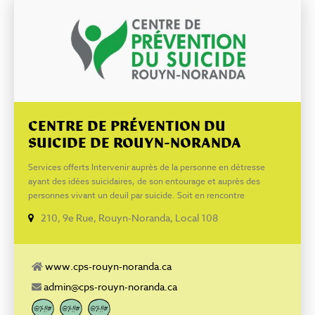
CENTRE DE PRÉVENTION DU
SUICIDE DE ROUYN-NORANDA
Services offerts Intervenir auprès de la personne en détresse
ayant des idées suicidaires, de son entourage et auprès des
personnes vivant un deuil par suicide. Soit en rencontre
individuelle ou par téléphone, nous offrons soutien et
210, 9e Rue, Rouyn-Noranda, Local 108
accompagnement. Le groupe de soutien aux endeuillés est offert
aux personnes qui souhaitent partager et être accompagnées dans
leur épreuve. Cette méthode permet un lieu d’échange afin de
permettre l’expression du vécu individuel de chacun, dans un
www.cps-rouyn-noranda.ca
environnement où l’on se sent compris et respecté. La
admin@cps-rouyn-noranda.ca
postvention auprès des familles, des milieux de vie, des milieux
scolaires et des milieux de travail. Unique au domaine de la