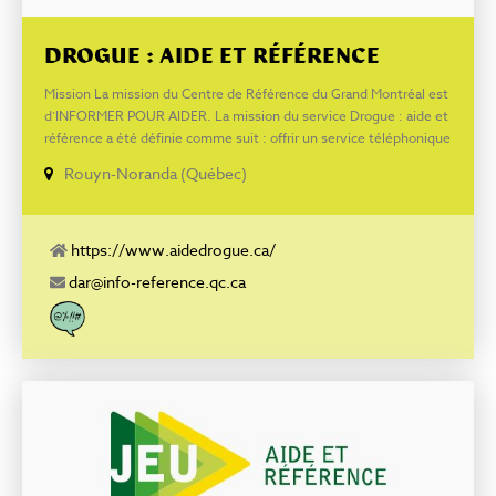
DROGUE : AIDE ET RÉFÉRENCE
Mission La mission du Centre de Référence du Grand Montréal est
d’INFORMER POUR AIDER. La mission du service Drogue : aide et
référence a été définie comme suit : offrir un service téléphonique
d’information, de référence et d’écoute gratuit, bilingue,
Rouyn-Noranda (Québec)
confidentiel et anonyme aux personnes toxicomanes, à leur
entourage et aux intervenants sociaux. Pour connaître les
ressources disponibles dans votre région; Pour trouver une oreille
attentive et obtenir des renseignements pertinents; Pour vous
https://www.aidedrogue.ca/
aider ou aider un proche à sortir de la dépendance à l’alcool, à la
dar@info-reference.qc.ca
drogue; ou aux médicaments; Pour comprendre les conséquences
de l’usage et de l’abus d’alcool, de drogues ou de médicaments;
Strictement confidentiel et anonyme, 24 heures par jour, 7 jours
par semaine sans frais, bilingue.