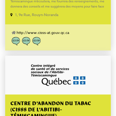
Témiscamingue m’écoutera, me fournira des renseignements, me
donnera des conseils et me suggérera des moyens pour faire face
à la situation qui me préoccupe. Si nécessaire, elle me dirigera
1, 9e Rue, Rouyn-Noranda
vers les services appropriés, au CLSC.
http://www.cisss-at.gouv.qc.ca
CENTRE D’ABANDON DU TABAC
(CISSS DE L’ABITIBI-