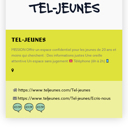
TEL-JEUNES
MISSION Offrir un espace confidentiel pour les jeunes de 20 ans et
moins qui cherchent : Des informations justes Une oreille
attentive Un espace sans jugement
Téléphone (6h à 2h)‍‍
Texto (8h à 22h30)‍
Ch@t (8h à 22h30)‍
Courriel (délai de 72h)
Facebook : www.facebook.com/FondationTeljeunes YouTube
: https://www.youtube.com/channel/UCSfHD1TDYRSLYS8fEnMk69Q/vi
https://www.teljeunes.com/Tel-jeunes
https://www.teljeunes.com/Tel-jeunes/Ecris-nous