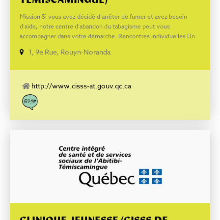
TÉMISCAMINGUE)
Mission Si vous avez décidé d’arrêter de fumer et avez besoin
d’aide, notre centre d’abandon du tabagisme peut vous
accompagner dans votre démarche. Rencontres individuelles Un
service de consultations individuelles et de suivi vous est offert
1, 9e Rue, Rouyn-Noranda
gratuitement vous offrant des stratégies efficaces pour maximiser
vos chances de cessation tabagique. Appelez pour prendre un
rendez-vous afin d’éteindre pour de bon. Durée : variable selon
vos besoins. Rencontres en groupe Si vous préférez vous joindre à
http://www.cisss-at.gouv.qc.ca
un groupe, des cours animés par des professionnels de la santé
sont offerts sur rendez-vous (la formation d’un groupe est
conditionnelle à la réception de 10 demandes d’inscription). Durée
des sessions de groupe : 8 rencontres de 2 heures étalées sur 7
semaines. Thèmes abordés : préparation à l’arrêt, dépendance à la
nicotine, sevrage, gestion du stress, notions de plaisir,
alimentation, contrôle du poids, avantages de la cessation, trucs
et conseils pour demeurer non-fumeur. Pour informations :
Laurane Gagnon, kinésiologue