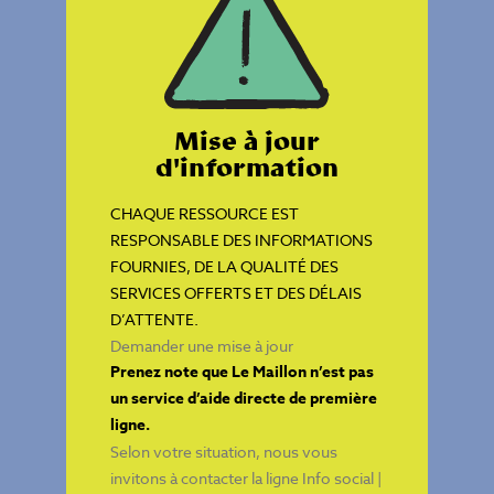
Mise à jour
d'information
CHAQUE RESSOURCE EST
RESPONSABLE DES INFORMATIONS
FOURNIES, DE LA QUALITÉ DES
SERVICES OFFERTS ET DES DÉLAIS
D’ATTENTE.
Demander une mise à jour
Prenez note que Le Maillon n’est pas
un service d’aide directe de première
ligne.
Selon votre situation, nous vous
invitons à contacter la ligne
Info social |