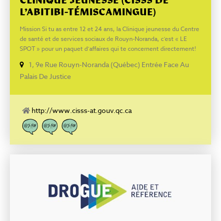
CLINIQUE JEUNESSE (CISSS DE
L’ABITIBI-TÉMISCAMINGUE)
Mission Si tu as entre 12 et 24 ans, la Clinique jeunesse du Centre
de santé et de services sociaux de Rouyn-Noranda, c’est « LE
SPOT » pour un paquet d’affaires qui te concernent directement!
C’est gratuit et confidentiel! Nous pouvons t’aider sur des sujets
1, 9e Rue Rouyn-Noranda (Québec) Entrée Face Au
comme : Test de grossesse Débuter ta contraception Dépistage
Palais De Justice
des ITSS (MTS) Donner des réponses à tes questions : Santé
sexuelle Les drogues Ton alimentation Bref, toutes les questions
que tu pourrais avoir sur ta santé. 819 762-8144, poste 45073
http://www.cisss-at.gouv.qc.ca