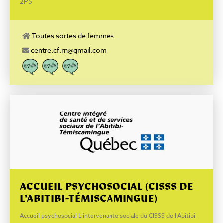
2P5
Accueil Écoute téléphonique Accompagnement Centre de
documentations Séries d’ateliers, causeries thématiques et café-
rencontres Activités estivales Actions collectives Accès internet
Services pour femmes de 18 ans et plus, services gratuits
Toutes sortes de femmes
Facebook
centre.cf.rn@gmail.com
ACCUEIL PSYCHOSOCIAL (CISSS DE
L’ABITIBI-TÉMISCAMINGUE)
Accueil psychosocial L’intervenante sociale du CISSS de l’Abitibi-