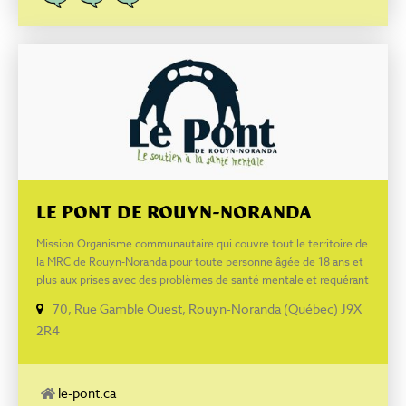
prévention du suicide, la postvention se résume à l’intervention
suite à une tentative de suicide complétée ou non.
LE PONT DE ROUYN-NORANDA
Mission Organisme communautaire qui couvre tout le territoire de
la MRC de Rouyn-Noranda pour toute personne âgée de 18 ans et
plus aux prises avec des problèmes de santé mentale et requérant
un ou plusieurs des services offerts, soient : Suivi psychosocial;
70, Rue Gamble Ouest, Rouyn-Noranda (Québec) J9X
soutien d’intensité variable dans le milieu de vie
2R4
(accompagnement et support dans les activités quotidiennes);
réadaptation; hébergement supervisé; centre de jour
(programmes de réadaptation); ressource d’entraide (milieu de
jour, différentes activités sociales, culturelles et sportives ainsi
le-pont.ca