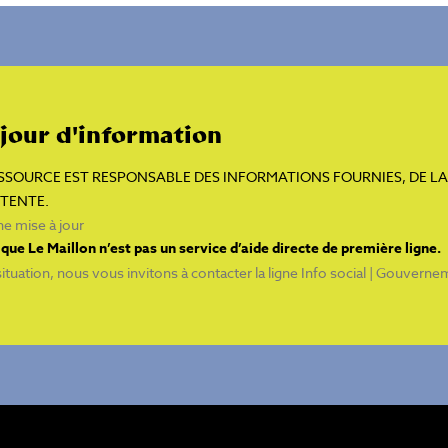
 jour d'information
SOURCE EST RESPONSABLE DES INFORMATIONS FOURNIES, DE LA 
TTENTE.
e mise à jour
que Le Maillon n’est pas un service d’aide directe de première ligne.
ituation, nous vous invitons à contacter la ligne
Info social | Gouvern