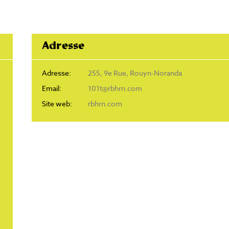
Adresse
Adresse:
255, 9e Rue, Rouyn-Noranda
Email:
101t@rbhrn.com
Site web:
rbhrn.com