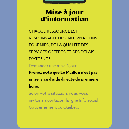
Mise à jour
d'information
CHAQUE RESSOURCE EST
RESPONSABLE DES INFORMATIONS
FOURNIES, DE LA QUALITÉ DES
SERVICES OFFERTS ET DES DÉLAIS
D’ATTENTE.
Demander une mise à jour
Prenez note que Le Maillon n’est pas
un service d’aide directe de première
ligne.
Selon votre situation, nous vous
invitons à contacter la ligne
Info social |
Gouvernement du Québec
.