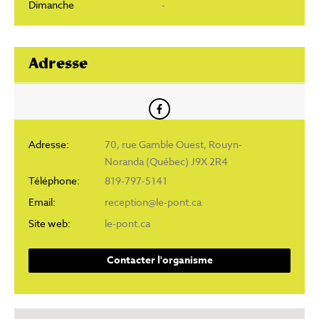
Dimanche
-
Adresse
Adresse:
70, rue Gamble Ouest, Rouyn-
Noranda (Québec) J9X 2R4
Téléphone:
819-797-5141
Email:
reception@le-pont.ca
Site web:
le-pont.ca
Contacter l'organisme