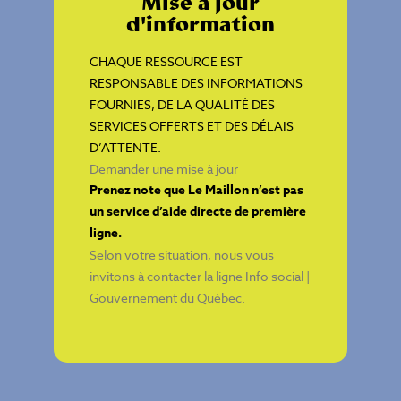
Mise à jour
d'information
CHAQUE RESSOURCE EST
RESPONSABLE DES INFORMATIONS
FOURNIES, DE LA QUALITÉ DES
SERVICES OFFERTS ET DES DÉLAIS
D’ATTENTE.
Demander une mise à jour
Prenez note que Le Maillon n’est pas
un service d’aide directe de première
ligne.
Selon votre situation, nous vous
invitons à contacter la ligne
Info social |
Gouvernement du Québec
.