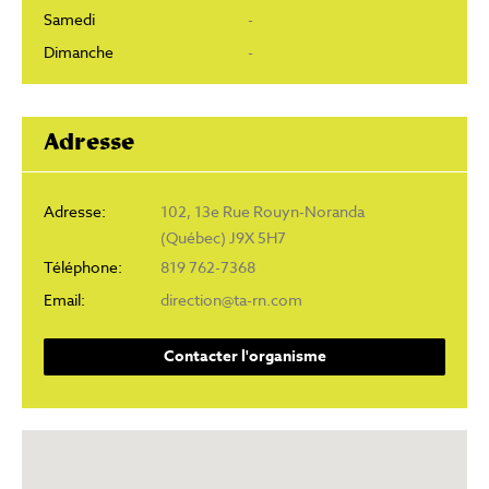
Samedi
-
Dimanche
-
Adresse
Adresse:
102, 13e Rue Rouyn-Noranda
(Québec) J9X 5H7
Téléphone:
819 762-7368
Email:
direction@ta-rn.com
Contacter l'organisme