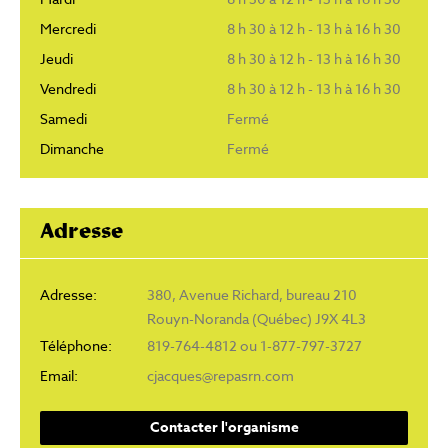
Mercredi
8 h 30 à 12 h - 13 h à 16 h 30
Jeudi
8 h 30 à 12 h - 13 h à 16 h 30
Vendredi
8 h 30 à 12 h - 13 h à 16 h 30
Samedi
Fermé
Dimanche
Fermé
Adresse
Adresse:
380, Avenue Richard, bureau 210
Rouyn-Noranda (Québec) J9X 4L3
Téléphone:
819-764-4812 ou 1-877-797-3727
Email:
cjacques@repasrn.com
Contacter l'organisme