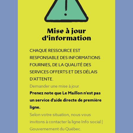
Mise à jour
d'information
CHAQUE RESSOURCE EST
RESPONSABLE DES INFORMATIONS
FOURNIES, DE LA QUALITÉ DES
SERVICES OFFERTS ET DES DÉLAIS
D’ATTENTE.
Demander une mise à jour
Prenez note que Le Maillon n’est pas
un service d’aide directe de première
ligne.
Selon votre situation, nous vous
invitons à contacter la ligne
Info social |
Gouvernement du Québec
.