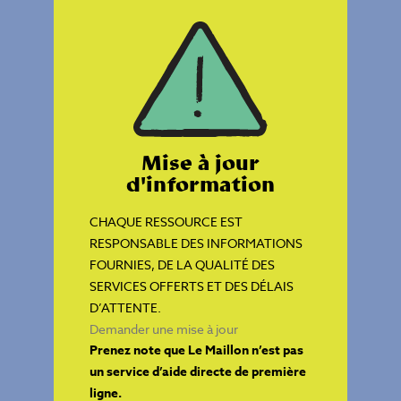
Mise à jour
d'information
CHAQUE RESSOURCE EST
RESPONSABLE DES INFORMATIONS
FOURNIES, DE LA QUALITÉ DES
SERVICES OFFERTS ET DES DÉLAIS
D’ATTENTE.
Demander une mise à jour
Prenez note que Le Maillon n’est pas
un service d’aide directe de première
ligne.