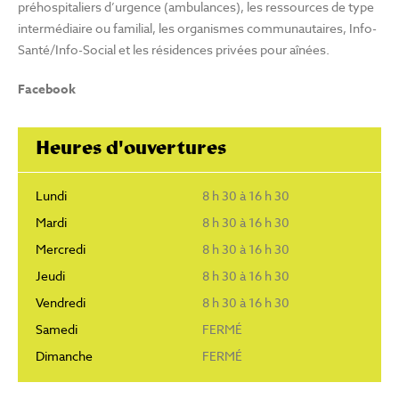
préhospitaliers d’urgence (ambulances), les ressources de type
intermédiaire ou familial, les organismes communautaires, Info-
Santé/Info-Social et les résidences privées pour aînées.
Facebook
Heures d'ouvertures
Lundi
8 h 30 à 16 h 30
Mardi
8 h 30 à 16 h 30
Mercredi
8 h 30 à 16 h 30
Jeudi
8 h 30 à 16 h 30
Vendredi
8 h 30 à 16 h 30
Samedi
FERMÉ
Dimanche
FERMÉ