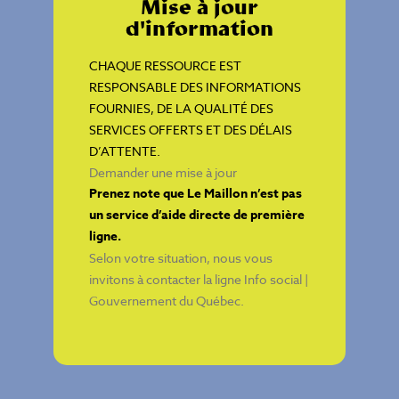
Mise à jour
d'information
CHAQUE RESSOURCE EST
RESPONSABLE DES INFORMATIONS
FOURNIES, DE LA QUALITÉ DES
SERVICES OFFERTS ET DES DÉLAIS
D’ATTENTE.
Demander une mise à jour
Prenez note que Le Maillon n’est pas
un service d’aide directe de première
ligne.
Selon votre situation, nous vous
invitons à contacter la ligne
Info social |
Gouvernement du Québec
.