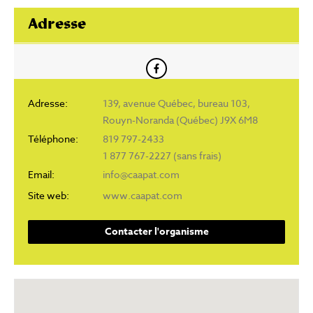
Adresse
Adresse:
139, avenue Québec, bureau 103,
Rouyn-Noranda (Québec) J9X 6M8
Téléphone:
819 797-2433
1 877 767-2227 (sans frais)
Email:
info@caapat.com
Site web:
www.caapat.com
Contacter l'organisme