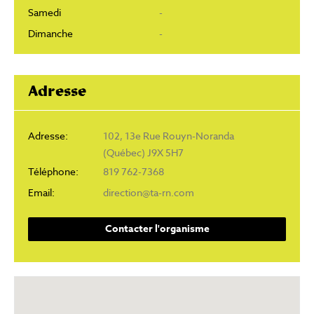
Samedi
-
Dimanche
-
Adresse
Adresse:
102, 13e Rue Rouyn-Noranda
(Québec) J9X 5H7
Téléphone:
819 762-7368
Email:
direction@ta-rn.com
Contacter l'organisme