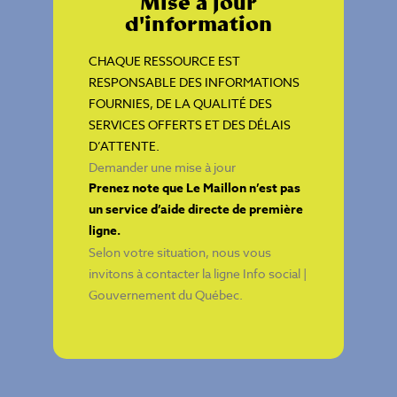
Mise à jour
d'information
CHAQUE RESSOURCE EST
RESPONSABLE DES INFORMATIONS
FOURNIES, DE LA QUALITÉ DES
SERVICES OFFERTS ET DES DÉLAIS
D’ATTENTE.
Demander une mise à jour
Prenez note que Le Maillon n’est pas
un service d’aide directe de première
ligne.
Selon votre situation, nous vous
invitons à contacter la ligne
Info social |
Gouvernement du Québec
.